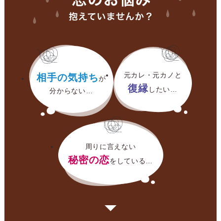
元カレ・元カノと
相手の気持ち
が
復縁
したい…
分からない…
周りに言えない
秘密の恋
をしている…