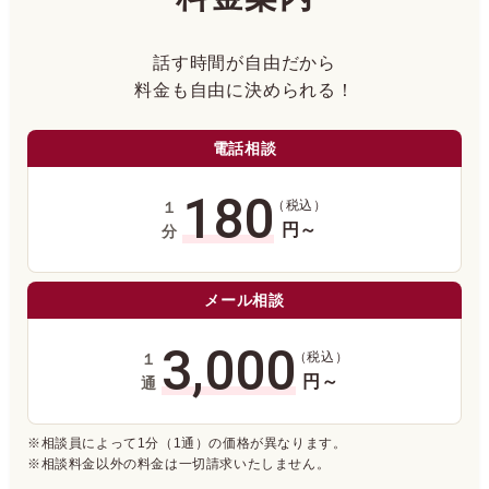
話す時間が自由だから
料金も自由に決められる！
電話相談
180
（税込）
１
円～
分
メール相談
3,000
（税込）
１
円～
通
※相談員によって1分（1通）の価格が異なります。
※相談料金以外の料金は一切請求いたしません。