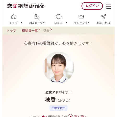
ログイン
トップ
相談員一覧
口コミ
ランキング
お試し相談
トップ
相談員一覧
穂香
心療内科の看護師が、心を解きほぐす！
恋愛アドバイザー
穂香
（ホノカ）
予約受付中
相談件数
144
声を聴く