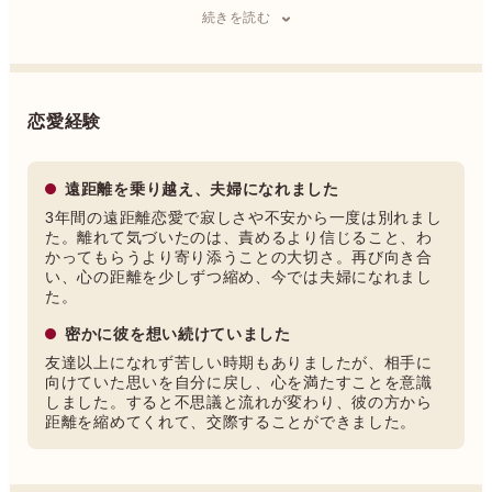
いたします。
続きを読む
また、ホステスとしての4年間では異性とのコミュニケーシ
ョンの奥深さを学びました。その経験をもとに、男女の心理
や心の動きを読み解きながら、より良い関係を築くための実
恋愛経験
践的なアプローチをお伝えします。
どんな恋にも意味があります。心のパートナーとしてあなた
遠距離を乗り越え、夫婦になれました
の幸せを心から願い、全力でサポートいたします。
3年間の遠距離恋愛で寂しさや不安から一度は別れまし
た。離れて気づいたのは、責めるより信じること、わ
かってもらうより寄り添うことの大切さ。再び向き合
い、心の距離を少しずつ縮め、今では夫婦になれまし
た。
密かに彼を想い続けていました
友達以上になれず苦しい時期もありましたが、相手に
向けていた思いを自分に戻し、心を満たすことを意識
しました。すると不思議と流れが変わり、彼の方から
距離を縮めてくれて、交際することができました。