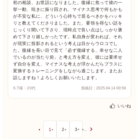
初の相談、お世話になりました。復縁に焦って彼の一
挙一動、呟きに振り回され、マイナス思考で何もかも
が不安な私に、どういう心持ちで居るべきかをハッキ
リと教えてくださりました。また、要領を得ない話を
じっくり聞いて下さり、現時点で良い点はしっかり褒
めて下さり嬉しかったです。私自身が変われば、それ
が現実に投影されるという考えは目からウロコでし
た。復縁を長い目で見て「必ず復縁する、幸せな二人
でいるのが当たり前」と考え方を変え、彼には要求せ
ず自分を変え、マイナスな考えが浮かんだらプラスに
変換するトレーニングをしながら過ごします。またお
話しますね！よろしくお願いいたします。
S.T様・20代
投稿日：2025.04.14 00:58
いいね
...
1
2
3