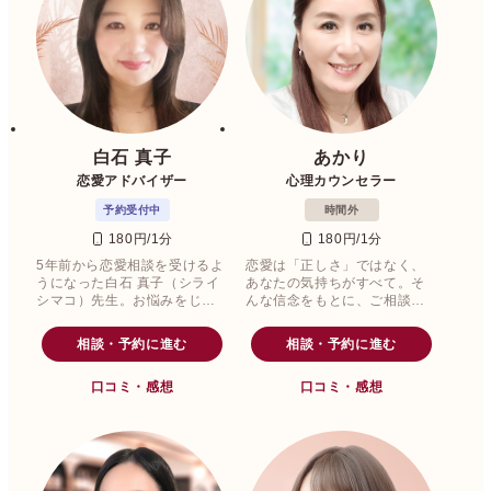
白石 真子
あかり
恋愛アドバイザー
心理カウンセラー
予約受付中
時間外
180円/1分
180円/1分
5年前から恋愛相談を受けるよ
恋愛は「正しさ」ではなく、
うになった白石 真子（シライ
あなたの気持ちがすべて。そ
シマコ）先生。お悩みをじっ
んな信念をもとに、ご相談者
くり聞かせていただき、否定
様一人ひとりの心に寄り添い
せず寄り添う姿勢を大切にさ
ながら、丁寧に言葉を紡ぎま
相談・予約に進む
相談・予約に進む
れています。
す。
口コミ・感想
口コミ・感想