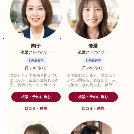
陶子
優愛
恋愛アドバイザー
恋愛アドバイザー
予約受付中
予約受付中
230円/1分
220円/1分
誰にも言えず孤独を抱えてい
涙で眠れない夜も、誰にも言
ませんか。会話が途切れる不
えない関係も、あなたが一人
安、裏切りやストーカーの恐
で抱えてきた痛みも、全部そ
怖、別れの傷――眠れない夜
のままで大丈夫。
はまず話してみてください。
相談・予約に進む
相談・予約に進む
口コミ・感想
口コミ・感想