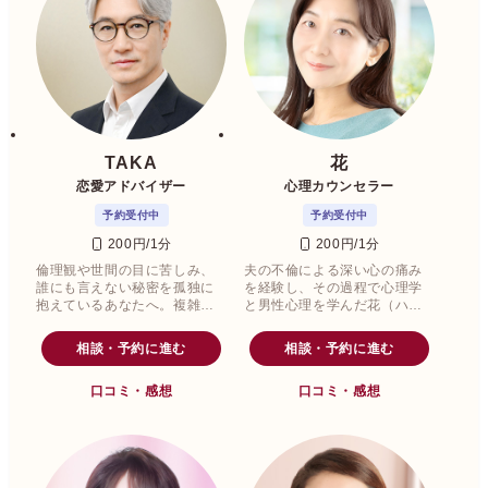
TAKA
花
恋愛アドバイザー
心理カウンセラー
予約受付中
予約受付中
200円/1分
200円/1分
倫理観や世間の目に苦しみ、
夫の不倫による深い心の痛み
誰にも言えない秘密を孤独に
を経験し、その過程で心理学
抱えているあなたへ。複雑な
と男性心理を学んだ花（ハ
人間関係や「他人に理解して
ナ）先生。
もらえない」というジレンマ
相談・予約に進む
相談・予約に進む
に、夜も眠れないほどの不安
を感じているかもしれませ
口コミ・感想
口コミ・感想
ん。