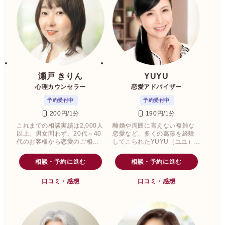
瀬戸 きりん
YUYU
心理カウンセラー
恋愛アドバイザー
予約受付中
予約受付中
200円/1分
190円/1分
これまでの相談実績は2,000人
離婚や周囲に言えない複雑な
以上。男女問わず、20代～40
恋愛など、多くの葛藤を経験
代のお客様から恋愛のご相談
してこられたYUYU（ユユ）先
を多くいただいていた瀬戸き
生。
りん先生。
相談・予約に進む
相談・予約に進む
口コミ・感想
口コミ・感想