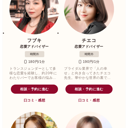
フブキ
チエコ
恋愛アドバイザー
恋愛アドバイザー
時間外
時間外
180円/1分
190円/1分
トランスジェンダーとして多
ブライダル業界で「人の幸
様な恋愛を経験し、約20年に
せ」と向き合ってきたチエコ
わたりバーでお客様の悩みや
先生。華やかな世界の裏で、
恋の本音に寄り添ってきたフ
人の“心の影”にも真剣に寄り添
ブキ先生。
ってきました。
相談・予約に進む
相談・予約に進む
口コミ・感想
口コミ・感想