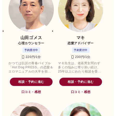
山田ゴメス
マキ
心理カウンセラー
恋愛アドバイザー
予約受付中
予約受付中
220円/1分
230円/1分
かつては伝説の青春バイブル
マキ先生は、老若男女問わず
「Hot Dog PRESS」の恋愛＆
多くの悩みに寄り添い続け、
エロマニュアルの大半を担当
25年以上にわたり相談を受け
しており、現在までに多数の
てきました。
著書を出版されている山田ゴ
相談・予約に進む
相談・予約に進む
メス先生です。
口コミ・感想
口コミ・感想