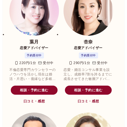
葉月
杏奈
恋愛アドバイザー
恋愛アドバイザー
予約受付中
予約受付中
220円/1分
受付中
290円/1分
受付中
不倫恋愛専門カウンセラーの
恋愛・婚活コンサル事業を設
ノウハウを活かし現在は婚
立し、成婚率7割を誇るまでに
活・片思い・復縁など多岐に
成長させてきた敏腕アドバイ
わたる恋愛のエキスパートで
ザーの杏奈（あんな）先生。
ある葉月先生どんな恋愛も切
相談・予約に進む
相談・予約に進む
なく、ネガティブな心では目
的地まで遠回りをしてしまい
口コミ・感想
口コミ・感想
ます。