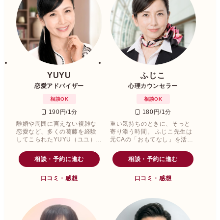
YUYU
ふじこ
恋愛アドバイザー
心理カウンセラー
相談OK
相談OK
190円/1分
180円/1分
離婚や周囲に言えない複雑な
重い気持ちのときに、そっと
恋愛など、多くの葛藤を経験
寄り添う時間。 ふじこ先生は
してこられたYUYU（ユユ）先
元CAの「おもてなし」を活か
生。
す恋愛カウンセラー。
相談・予約に進む
相談・予約に進む
口コミ・感想
口コミ・感想