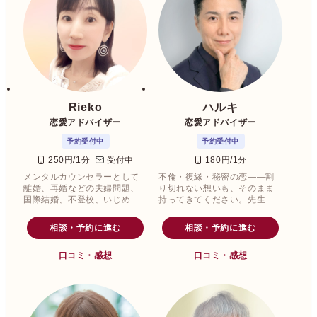
Rieko
ハルキ
恋愛アドバイザー
恋愛アドバイザー
予約受付中
予約受付中
250円/1分
受付中
180円/1分
メンタルカウンセラーとして
不倫・復縁・秘密の恋――割
離婚、再婚などの夫婦問題、
り切れない想いも、そのまま
国際結婚、不登校、いじめな
持ってきてください。先生は
ど子育ての悩み、親子問題含
最後まであなたの味方です。
めすべての悩みに幅広く対応
相談・予約に進む
相談・予約に進む
されてこられたRieko(りえこ)
先生。
口コミ・感想
口コミ・感想