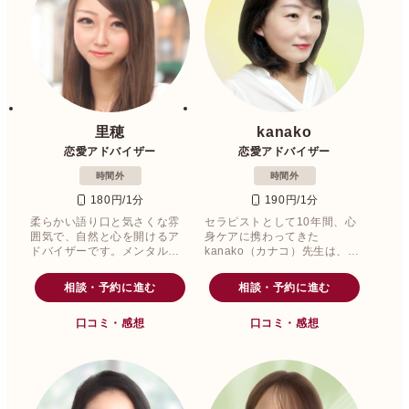
里穂
kanako
恋愛アドバイザー
恋愛アドバイザー
時間外
時間外
180円/1分
190円/1分
柔らかい語り口と気さくな雰
セラピストとして10年間、心
囲気で、自然と心を開けるア
身ケアに携わってきた
ドバイザーです。メンタル心
kanako（カナコ）先生は、個
理カウンセラーの資格を保
人の対面サロンでも「安心し
有。
て話せた」「楽になった」と
相談・予約に進む
相談・予約に進む
お客様から高評価をいただく
アドバイザーです。
口コミ・感想
口コミ・感想