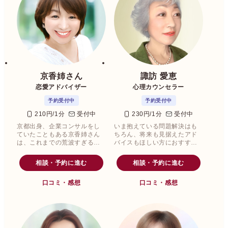
京香姉さん
諏訪 愛恵
恋愛アドバイザー
心理カウンセラー
予約受付中
予約受付中
210円/1分
受付中
230円/1分
受付中
京都出身、企業コンサルをし
いま抱えている問題解決はも
ていたこともある京香姉さん
ちろん、将来も見据えたアド
は、これまでの荒波すぎる人
バイスもほしい方におすすめ
生経験をもとに、どんなお悩
のカウンセラーが諏訪愛恵先
みを抱えている方でも親身
生です。
相談・予約に進む
相談・予約に進む
に、あなたの立場になってお
悩みを聞いてくださいます。
口コミ・感想
口コミ・感想