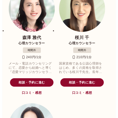
森澤 雅代
桜川 千
心理カウンセラー
心理カウンセラー
時間外
時間外
240円/1分
210円/1分
メール・電話カウンセリング
国家資格である公認心理師を
にて、恋愛から結婚へと導く
はじめ、多くの資格を取得さ
『恋愛マリッジカウンセラ
れている桜川千先生。長年、
ー』です。
相談業務の第一線で、幅広い
年齢層の方々をケアし支援さ
相談・予約に進む
相談・予約に進む
れてきました。
口コミ・感想
口コミ・感想