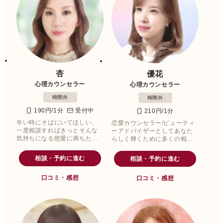
杏
優花
心理カウンセラー
心理カウンセラー
時間外
時間外
190円/1分
受付中
210円/1分
辛い時にそばにいてほしい、
恋愛カウンセラー/ビューティ
一度相談すればきっとそんな
ーアドバイザーとしてあなた
気持ちになる慈愛に満ちたア
らしく輝くために多くの相談
ドバイザーの登場です。
者様を見た目も中身もより良
い方向へアドバイスしてこら
相談・予約に進む
相談・予約に進む
れた優花（ゆうか）先生。
口コミ・感想
口コミ・感想