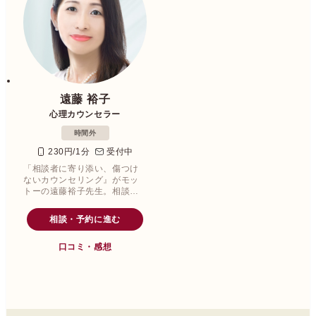
遠藤 裕子
心理カウンセラー
時間外
230円/1分
受付中
「相談者に寄り添い、傷つけ
ないカウンセリング』がモッ
トーの遠藤裕子先生。相談者
の気持ちを大切にしながら現
状を分析し、幸せを引き寄せ
相談・予約に進む
る思考方法からアドバイスし
てくださいます。
口コミ・感想