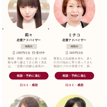
莉々
ミチコ
恋愛アドバイザー
恋愛アドバイザー
時間外
時間外
180円/1分
受付中
180円/1分
離婚・再婚・婚活と多くの経
豊富な人生経験を持ち、多く
験を乗り越えてきた莉々先生
の方の悩みに寄り添ってきた
は、「恋愛の試練も成長の
相談のプロの登場です。探偵
糧」として前向きに捉える力
会社の面談員として25年以上
を持ち、悩める心に寄り添う
活動し、結婚相談や夫婦問
相談・予約に進む
相談・予約に進む
温かなアドバイスが魅力で
題、不倫相談にも精通。
す。
口コミ・感想
口コミ・感想