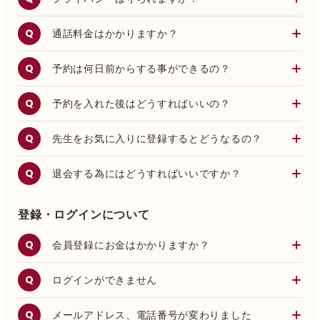
から感じていました)。こうして言葉にするほど、なん
で私はこんなに引きずって辛い思いをしているのだろ
通話料金はかかりますか？
うと思いますが、どうしても過去の気持ちに引っ張ら
れたり、元カレのみならず今カノまで一緒にいるこの
空間がじわじわ私を追い詰めてきていて正直気持ちの
予約は何日前からする事ができるの？
やり場がないです。どうしたら良いのでしょうか。｜
hono様／女性／20代／復縁のご相談
予約を入れた後はどうすればいいの？
先生をお気に入りに登録するとどうなるの？
退会する為にはどうすればいいですか？
登録・ログインについて
会員登録にお金はかかりますか？
ログインができません
メールアドレス、電話番号が変わりました