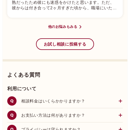
熟だったため彼にも迷惑をかけたと思います。ただ、
彼からは付き合って2ヶ月すぎた頃から、職場にいたも
う1人の男性職員Aの方がほんとは好きで、自分とは仕
方なしに付き合っているんじゃないかとよく言われる
ようになりました。最初は頑張って対応できていまし
他のお悩みもみる
たが、だんだん言われるたびに傷ついて、交際期間の
後半戦は毎日泣いていた気がします。ただ、それでも
本当に好きな彼氏だったので精一杯努力してなんとか
お試し相談に投稿する
繋ぎ止めようとしました。でもある時、自分の辛さと
向き合って、もう次言われたら絶対別れる。と決めて
彼からももう大丈夫、苦しめてごめん。という言葉を
もらって1週間。また同じセリフを言われて泣く泣く別
れる決断を下しました。別れる際に私の職場異動があ
り、彼とはその後疎遠(連絡してしまわないようブロッ
よくある質問
ク)になりました。最後に送られたLINEには、「異動で
もう会えなくなるんだから(男性職員Aに)気持ちはちゃ
利用について
んと伝えたほうがいいよ。」というようなメッセージ
を送られて、あぁ私の気持ちは何も伝わらなかったん
相談料金はいくらかかりますか？
だなぁと虚しくなりました。とまぁ、そんな彼が3年ぶ
りに職場異動でまさかの同じ職場、同じ部門にやって
きました。しかもこれは完全に私の勘ですが、おそら
お支払い方法は何がありますか？
く一緒に移動してきた後輩女子と付き合ってる、もし
かしたら同棲しています(同時期に離れた同地区に引っ
越ししていて、後輩女子も彼のタイプだろうなと前々
プライバシーは守られますか？